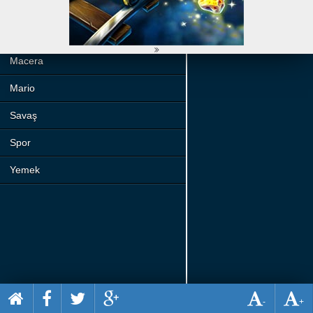
Beceri
Komik
Macera
Mario
Savaş
Spor
Yemek
-
+