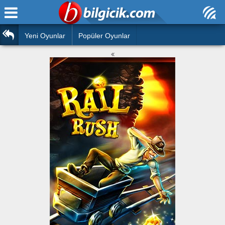
Ana Sayfa
Araba
Atasözleri
Yeni Oyunlar
Popüler Oyunlar
Bilardo
Bilmeceler
Barbie
Bulmacalar
Boyama
Deyimler
Futbol
Duvar Yazıları
Çocuk
Angry Birds
Hızlı Okuma Testi
Silah
Hesaplamalar
Basketbol
Oyun
Motor
Eğitim Haberleri