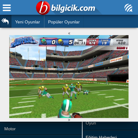
Ana Sayfa
Araba
Atasözleri
Yeni Oyunlar
Popüler Oyunlar
Bilardo
Bilmeceler
Barbie
Bulmacalar
Boyama
Deyimler
Futbol
Duvar Yazıları
Çocuk
Angry Birds
Hızlı Okuma Testi
Silah
Hesaplamalar
Basketbol
Oyun
Motor
Eğitim Haberleri