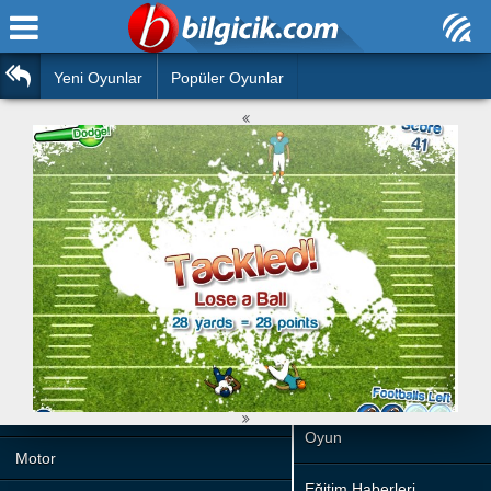
Ana Sayfa
Araba
Atasözleri
Yeni Oyunlar
Popüler Oyunlar
Bilardo
Bilmeceler
Barbie
Bulmacalar
Boyama
Deyimler
Futbol
Duvar Yazıları
Çocuk
Angry Birds
Hızlı Okuma Testi
Silah
Hesaplamalar
Basketbol
Oyun
Motor
Eğitim Haberleri