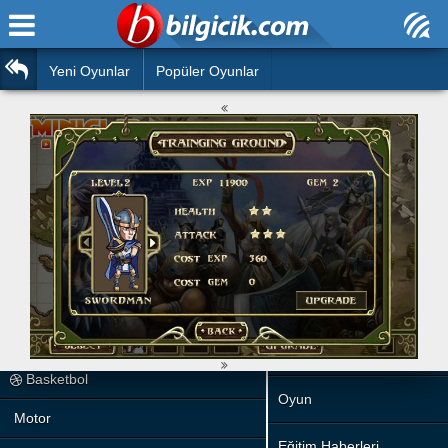
Ana Sayfa
Araba
Atasözleri
Yeni Oyunlar
Popüler Oyunlar
Bilardo
Bilmeceler
Barbie
Bulmacalar
Boyama
Deyimler
Futbol
Duvar Yazıları
Çocuk
Angry Birds
Hızlı Okuma Testi
Silah
Hesaplamalar
Basketbol
Oyun
Motor
Eğitim Haberleri