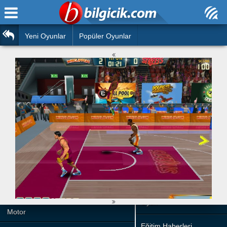
Ana Sayfa
Araba
Atasözleri
Yeni Oyunlar
Popüler Oyunlar
Bilardo
Bilmeceler
Barbie
Bulmacalar
Boyama
Deyimler
Futbol
Duvar Yazıları
Çocuk
Angry Birds
Hızlı Okuma Testi
Silah
Hesaplamalar
Basketbol
Oyun
Motor
Eğitim Haberleri