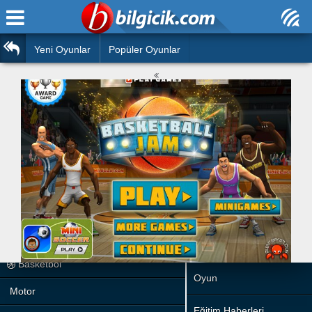
Ana Sayfa
Araba
Atasözleri
Yeni Oyunlar
Popüler Oyunlar
Bilardo
Bilmeceler
Barbie
Bulmacalar
Boyama
Deyimler
Futbol
Duvar Yazıları
Çocuk
Angry Birds
Hızlı Okuma Testi
Silah
Hesaplamalar
Basketbol
Oyun
Motor
Eğitim Haberleri