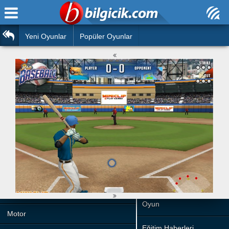
Ana Sayfa
Araba
Atasözleri
Yeni Oyunlar
Popüler Oyunlar
Bilardo
Bilmeceler
Barbie
Bulmacalar
Boyama
Deyimler
Futbol
Duvar Yazıları
Çocuk
Angry Birds
Hızlı Okuma Testi
Silah
Hesaplamalar
Basketbol
Oyun
Motor
Eğitim Haberleri