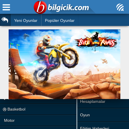
Ana Sayfa
Araba
Atasözleri
Yeni Oyunlar
Popüler Oyunlar
Bilardo
Bilmeceler
Barbie
Bulmacalar
Boyama
Deyimler
Futbol
Duvar Yazıları
Çocuk
Angry Birds
Hızlı Okuma Testi
Silah
Hesaplamalar
Basketbol
Oyun
Motor
Eğitim Haberleri