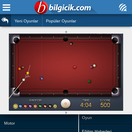
Ana Sayfa
Araba
Atasözleri
Yeni Oyunlar
Popüler Oyunlar
Bilardo
Bilmeceler
Barbie
Bulmacalar
Boyama
Deyimler
Futbol
Duvar Yazıları
Çocuk
Angry Birds
Hızlı Okuma Testi
Silah
Hesaplamalar
Basketbol
Oyun
Motor
Eğitim Haberleri