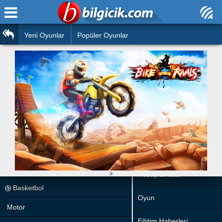
Ana Sayfa
Araba
Atasözleri
Yeni Oyunlar
Popüler Oyunlar
Bilardo
Bilmeceler
Barbie
Bulmacalar
Boyama
Deyimler
Futbol
Duvar Yazıları
Çocuk
Angry Birds
Hızlı Okuma Testi
Silah
Hesaplamalar
Basketbol
Oyun
Motor
Eğitim Haberleri