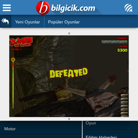
Ana Sayfa
Araba
Atasözleri
Yeni Oyunlar
Popüler Oyunlar
Bilardo
Bilmeceler
Barbie
Bulmacalar
Boyama
Deyimler
Futbol
Duvar Yazıları
Çocuk
Angry Birds
Hızlı Okuma Testi
Silah
Hesaplamalar
Basketbol
Oyun
Motor
Eğitim Haberleri