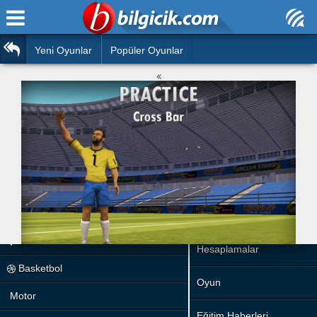
Ana Sayfa
Araba
Atasözleri
Yeni Oyunlar
Popüler Oyunlar
Bilardo
Bilmeceler
Barbie
Bulmacalar
Boyama
Deyimler
Futbol
Duvar Yazıları
Çocuk
Angry Birds
Hızlı Okuma Testi
Silah
Hesaplamalar
Basketbol
Oyun
Motor
Eğitim Haberleri