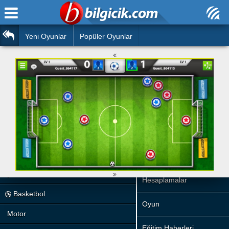
Ana Sayfa
Araba
Atasözleri
Yeni Oyunlar
Popüler Oyunlar
Bilardo
Bilmeceler
Barbie
Bulmacalar
Boyama
Deyimler
Futbol
Duvar Yazıları
Çocuk
Angry Birds
Hızlı Okuma Testi
Silah
Hesaplamalar
Basketbol
Oyun
Motor
Eğitim Haberleri