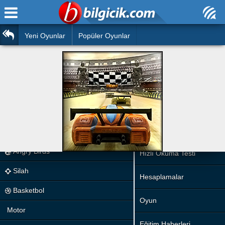
Ana Sayfa
Araba
Atasözleri
Yeni Oyunlar
Popüler Oyunlar
Bilardo
Bilmeceler
Barbie
Bulmacalar
Boyama
Deyimler
Futbol
Duvar Yazıları
Çocuk
Angry Birds
Hızlı Okuma Testi
Silah
Hesaplamalar
Basketbol
Oyun
Motor
Eğitim Haberleri