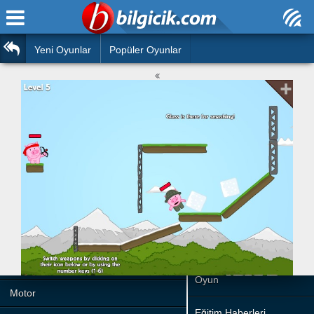
Ana Sayfa
Araba
Atasözleri
Yeni Oyunlar
Popüler Oyunlar
Bilardo
Bilmeceler
Barbie
Bulmacalar
Boyama
Deyimler
Futbol
Duvar Yazıları
Çocuk
Angry Birds
Hızlı Okuma Testi
Silah
Hesaplamalar
Basketbol
Oyun
Motor
Eğitim Haberleri