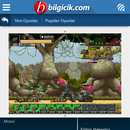
Ana Sayfa
Araba
Atasözleri
Yeni Oyunlar
Popüler Oyunlar
Bilardo
Bilmeceler
Barbie
Bulmacalar
Boyama
Deyimler
Futbol
Duvar Yazıları
Çocuk
Angry Birds
Hızlı Okuma Testi
Silah
Hesaplamalar
Basketbol
Oyun
Motor
Eğitim Haberleri