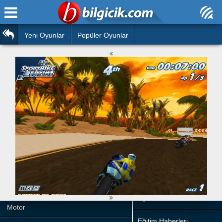
Ana Sayfa
Araba
Atasözleri
Yeni Oyunlar
Popüler Oyunlar
Bilardo
Bilmeceler
Barbie
Bulmacalar
Boyama
Deyimler
Futbol
Duvar Yazıları
Çocuk
Angry Birds
Hızlı Okuma Testi
Silah
Hesaplamalar
Basketbol
Oyun
Motor
Eğitim Haberleri