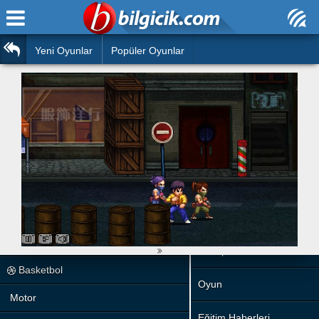
Ana Sayfa
Araba
Atasözleri
Yeni Oyunlar
Popüler Oyunlar
Bilardo
Bilmeceler
Barbie
Bulmacalar
Boyama
Deyimler
Futbol
Duvar Yazıları
Çocuk
Angry Birds
Hızlı Okuma Testi
Silah
Hesaplamalar
Basketbol
Oyun
Motor
Eğitim Haberleri