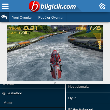
Ana Sayfa
Araba
Atasözleri
Yeni Oyunlar
Popüler Oyunlar
Bilardo
Bilmeceler
Barbie
Bulmacalar
Boyama
Deyimler
Futbol
Duvar Yazıları
Çocuk
Angry Birds
Hızlı Okuma Testi
Silah
Hesaplamalar
Basketbol
Oyun
Motor
Eğitim Haberleri