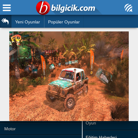
Ana Sayfa
Araba
Atasözleri
Yeni Oyunlar
Popüler Oyunlar
Bilardo
Bilmeceler
Barbie
Bulmacalar
Boyama
Deyimler
Futbol
Duvar Yazıları
Çocuk
Angry Birds
Hızlı Okuma Testi
Silah
Hesaplamalar
Basketbol
Oyun
Motor
Eğitim Haberleri