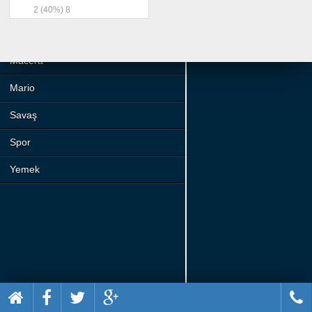
Beceri
2
(40%)
8
Komik
Macera
Mario
Savaş
Spor
Yemek