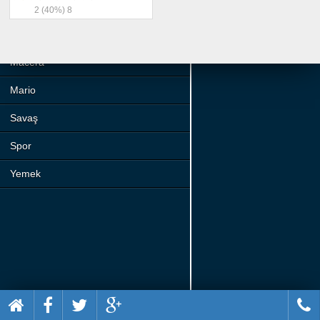
Beceri
2
(40%)
8
Komik
Macera
Mario
Savaş
Spor
Yemek