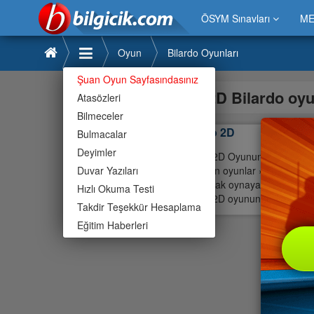
ÖSYM Sınavları
ME
Oyun
Bilardo Oyunları
Şuan Oyun Sayfasındasınız
2D Bilardo oy
Atasözleri
Bilmeceler
Bilardo 2D
Bulmacalar
Deyimler
Bilardo 2D Oyununu Oyna » Bila
Duvar Yazıları
en uygun oyunlar » Bilardo 2D
toplanarak oynayabilir güzel va
Hızlı Okuma Testi
Bilardo 2D oyununu
Takdir Teşekkür Hesaplama
Eğitim Haberleri