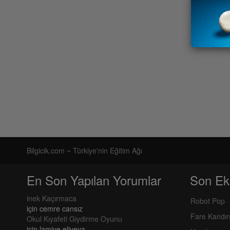
Bilgicik.com ~ Türkiye'nin Eğitim Ağı
En Son Yapılan Yorumlar
Son Ek
inek Kaçırmaca
Robot Pop
için
cemre cansız
Fare Kandı
Okul Kıyafeti Giydirme Oyunu
için
lamiye eliyeva