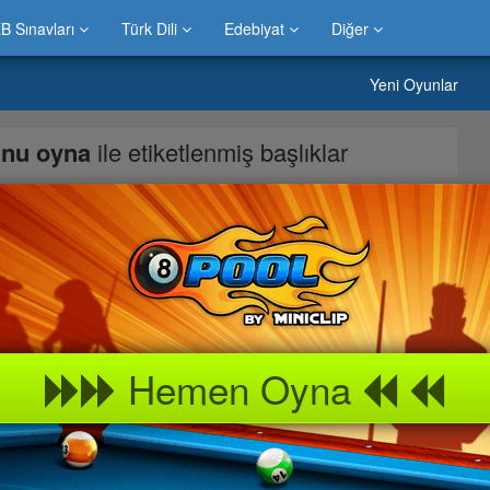
B Sınavları
Türk Dili
Edebiyat
Diğer
Yeni Oyunlar
unu oyna
ile etiketlenmiş başlıklar
rdo 2D Oyunu En Kaliteli Bir Şekilde » Bilardo 2D çocuklar için
 her yaşa uygun oyun » Bilardo 2D Oyununu arkadaşlarınızla
kit geçirebilirsiniz. » Bilardo 2D oyunları, » Bilardo 2D oyunu, »
Hemen Oyna