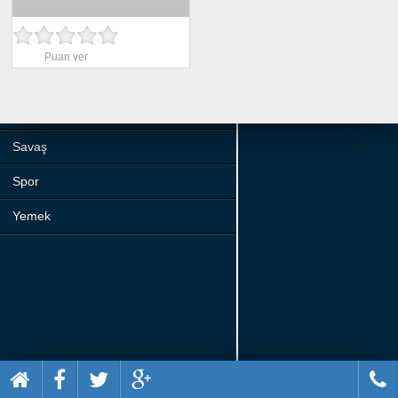
Beceri
Komik
Puan ver
Macera
Mario
Savaş
Spor
Yemek