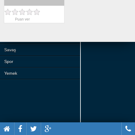
Beceri
Komik
Puan ver
Macera
Mario
Savaş
Spor
Yemek