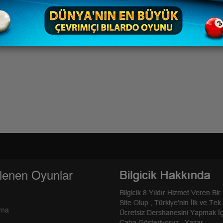
lenen Oyunlar
rma