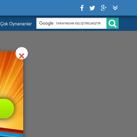
Çok Oynananlar
Close
×