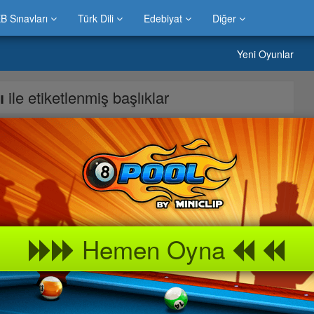
B Sınavları
Türk Dili
Edebiyat
Diğer
Yeni Oyunlar
rı
ile etiketlenmiş başlıklar
emizde en çok ilgi çeken oyunlardan biridir. » 4×4 Rally Oyunları
ayabilirsiniz.Heryerde bu güzel » 4×4 Rally Oyunları oyunu
 sitemizde kız çoçukları ile ilgili ve barbie oyunlarından neler
 Rally Oyunları genellikle kız oyunları,
Hemen Oyna