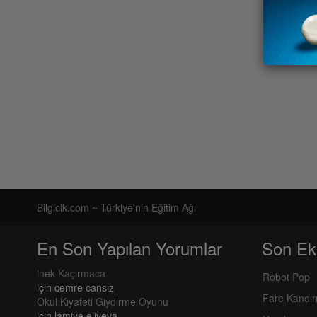
Bilgicik.com ~ Türkiye'nin Eğitim Ağı
En Son Yapılan Yorumlar
Son Ek
inek Kaçırmaca
Robot Pop
için
cemre cansız
Fare Kandı
Okul Kıyafeti Giydirme Oyunu
için
lamiye eliyeva