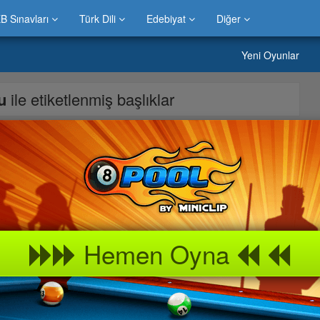
B Sınavları
Türk Dili
Edebiyat
Diğer
Yeni Oyunlar
nu
ile etiketlenmiş başlıklar
ın isteklerini bekletmeden hazırlayıp onlara veriniz. Ayıları
Hemen Oyna