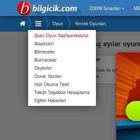
ÖSYM Sınavları
ME
Oyun
Yemek Oyunları
Şuan Oyun Sayfasındasınız
Aç ayılar oyu
Atasözleri
Bilmeceler
Aç ayılar
Bulmacalar
Deyimler
Oyun mouse ile oynanıyor.Ayılar
Duvar Yazıları
beslemek.
Hızlı Okuma Testi
Takdir Teşekkür Hesaplama
Eğitim Haberleri