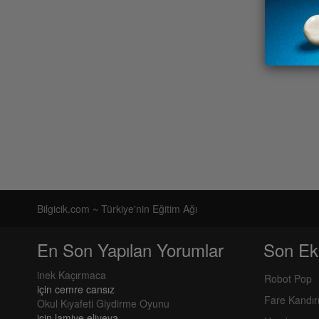
Bilgicik.com ~ Türkiye'nin Eğitim Ağı
En Son Yapılan Yorumlar
Son Ek
inek Kaçırmaca
Robot Pop
için
cemre cansız
Fare Kandı
Okul Kıyafeti Giydirme Oyunu
için
lamiye eliyeva