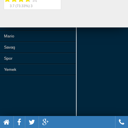
Beceri
3.7
(73.33%)
3
Komik
Macera
Mario
Savaş
Spor
Yemek