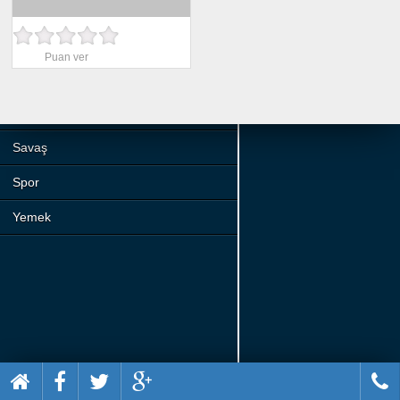
Beceri
Komik
Puan ver
Macera
Mario
Savaş
Spor
Yemek