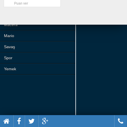
Beceri
Puan ver
Komik
Macera
Mario
Savaş
Spor
Yemek