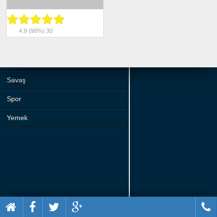
Beceri
Komik
4.9
(98%)
30
Macera
Mario
Savaş
Spor
Yemek