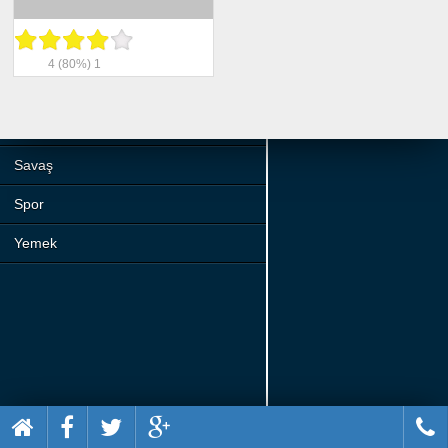
Beceri
Komik
4
(80%)
1
Macera
Mario
Savaş
Spor
Yemek