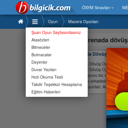
ÖSYM Sınavları
ME
Oyun
Macera Oyunları
Şuan Oyun Sayfasındasınız
arenada dövü
Atasözleri
Bilmeceler
Arenada Dövüş Oyunu
Bulmacalar
Deyimler
Arenada Dövüş Oyunu Oyunu ç
Duvar Yazıları
Arenada Dövüş Oyunu oyununu ç
Dövüş Oyunu kiz ve erkek çoc
Hızlı Okuma Testi
Oyununu arkadaslarinizla topla
Takdir Teşekkür Hesaplama
Oyunu oyunlari, Arenada
Eğitim Haberleri