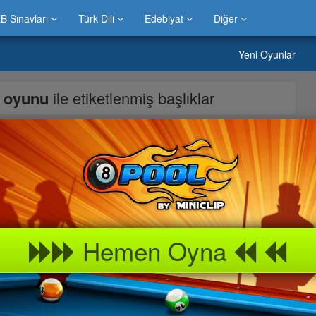
B Sınavları
Türk Dili
Edebiyat
Diğer
Yeni Oyunlar
ş oyunu
ile etiketlenmiş başlıklar
ocuklar için Arenada Dövüş Oyunu Oyunu süper eglenceli
ocuklarinizla ve aileniz ile rahatca oynayabilirsiniz Arenada
uklariniz için her yasa uygun oyunlar Arenada Dövüş Oyunu
narak oynayabilir güzel vakit geçirebilirsiniz. Arenada Dövüş
Hemen Oyna