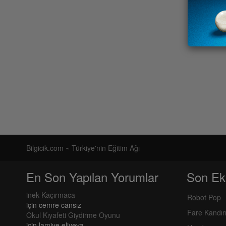
Bilgicik.com ~ Türkiye'nin Eğitim Ağı
En Son Yapılan Yorumlar
Son Ek
inek Kaçırmaca
Robot Pop
için
cemre cansız
Fare Kandı
Okul Kıyafeti Giydirme Oyunu
için
lamiye eliyeva