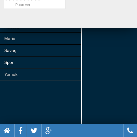
Beceri
Puan ver
Komik
Macera
Mario
Savaş
Spor
Yemek