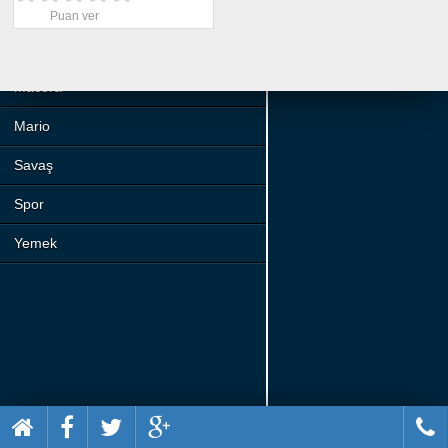
Beceri
Puan ver
Komik
Macera
Mario
Savaş
Spor
Yemek