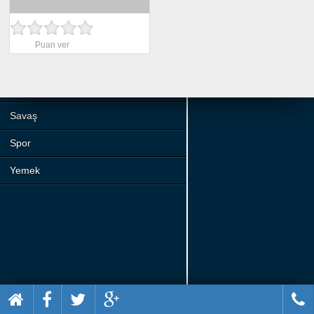
Beceri
Komik
Puan ver
Macera
Mario
Savaş
Spor
Yemek