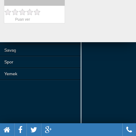
Beceri
Komik
Puan ver
Macera
Mario
Savaş
Spor
Yemek