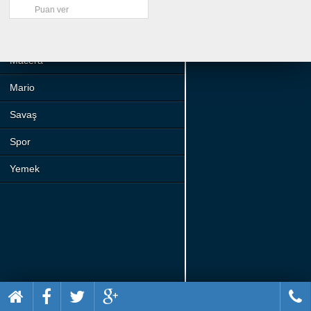
Beceri
Puan ver
Komik
Macera
Mario
Savaş
Spor
Yemek