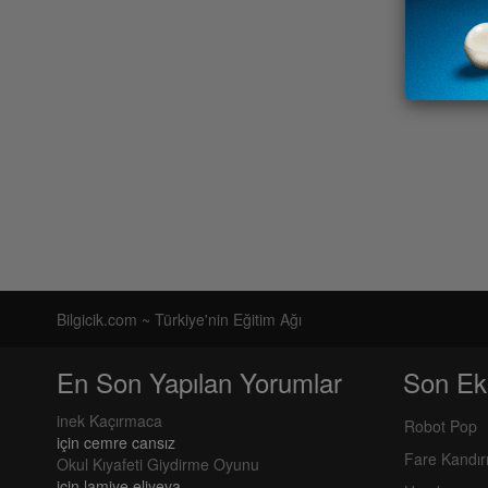
Bilgicik.com ~ Türkiye'nin Eğitim Ağı
En Son Yapılan Yorumlar
Son Ek
inek Kaçırmaca
Robot Pop
için
cemre cansız
Fare Kandı
Okul Kıyafeti Giydirme Oyunu
için
lamiye eliyeva