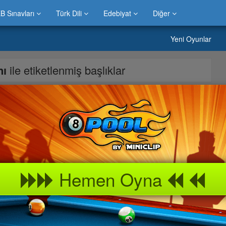
B Sınavları
Türk Dili
Edebiyat
Diğer
Yeni Oyunlar
nı
ile etiketlenmiş başlıklar
niz. Bal kavanozlarını toplayarak arıları kovana sokun ve zorlu
Hemen Oyna