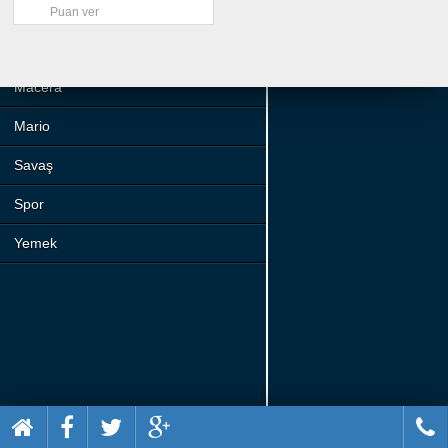
Beceri
Puan ver
Komik
Macera
Mario
Savaş
Spor
Yemek