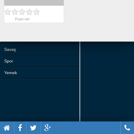
Beceri
Komik
Puan ver
Macera
Mario
Savaş
Spor
Yemek