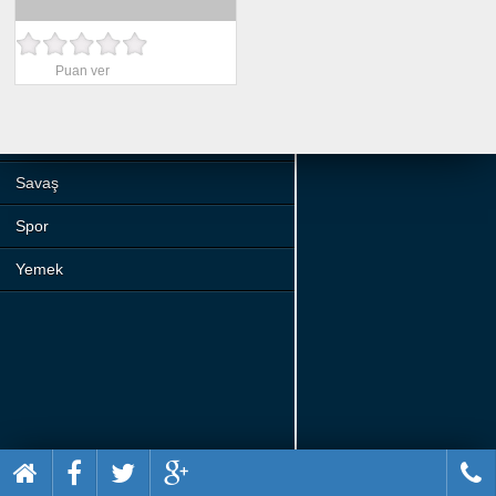
Beceri
Komik
Puan ver
Macera
Mario
Savaş
Spor
Yemek