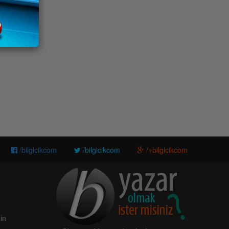
/bilgicikcom
/bilgicikcom
/+bilgicikcom