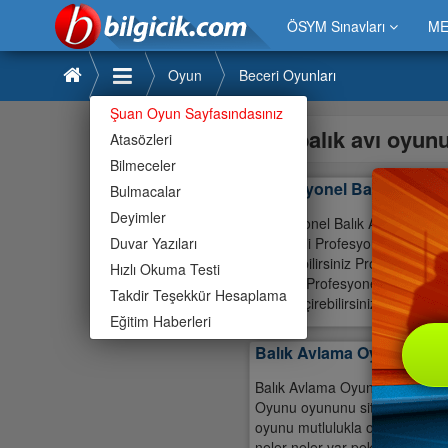
ÖSYM Sınavları
ME
Oyun
Beceri Oyunları
Şuan Oyun Sayfasındasınız
balık avı oyun
Atasözleri
Bilmeceler
Profesyonel Balık Avı Oy
Bulmacalar
Deyimler
Profesyonel Balık Avı Oyunu O
Duvar Yazıları
eglenceli Profesyonel Balık Av
oynayabilirsiniz Profesyonel B
Hızlı Okuma Testi
oyunlar Profesyonel Balık Avı
Takdir Teşekkür Hesaplama
vakit geçirebilirsiniz.
Eğitim Haberleri
Balık Avlama Oyunu
Balık Avlama Oyunu oyununu sit
Oyunu oyununu sitemizde kola
oyunu mutlulukla oynayabilirsin
neler neler var peki, bu oyund