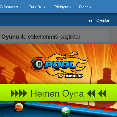
B Sınavları
Türk Dili
Edebiyat
Diğer
Yeni Oyunlar
a Oyunu
ile etiketlenmiş başlıklar
anarak Boyama Yapabilirsiniz.
Hemen Oyna