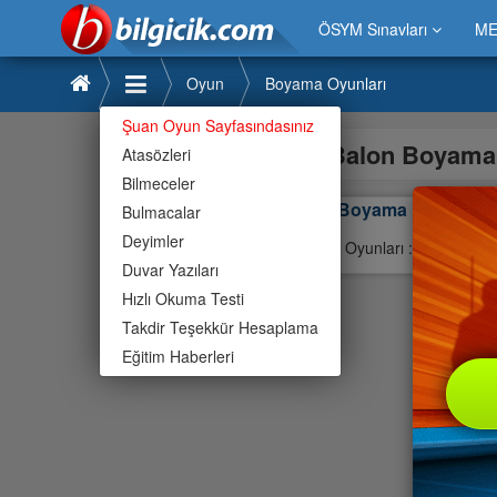
ÖSYM Sınavları
ME
Oyun
Boyama Oyunları
Şuan Oyun Sayfasındasınız
Balon Boyam
Atasözleri
Bilmeceler
Balon Boyama
Bulmacalar
Deyimler
Boyama Oyunları : Mouse Kull
Duvar Yazıları
Hızlı Okuma Testi
Takdir Teşekkür Hesaplama
Eğitim Haberleri