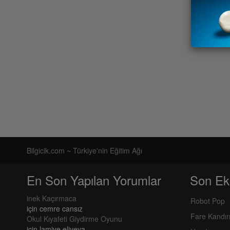
Bilgicik.com ~ Türkiye'nin Eğitim Ağı
En Son Yapılan Yorumlar
Son Ek
inek Kaçırmaca
Robot Pop
için
cemre cansız
Fare Kandı
Okul Kıyafeti Giydirme Oyunu
için
lamiye eliyeva