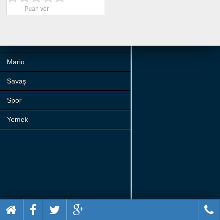
Beceri
Puan ver
Komik
Macera
Mario
Savaş
Spor
Yemek