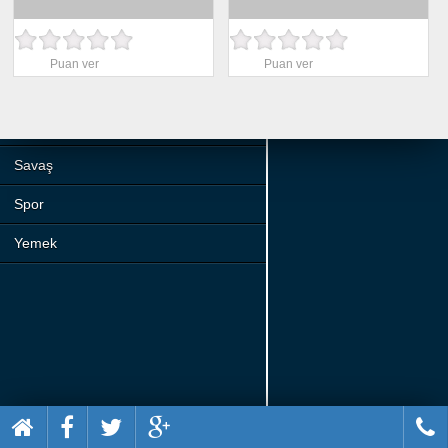
Beceri
Komik
Puan ver
Puan ver
Macera
Mario
Savaş
Spor
Yemek