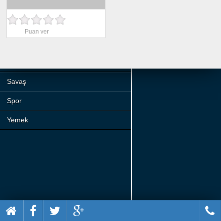
Beceri
Komik
Puan ver
Macera
Mario
Savaş
Spor
Yemek