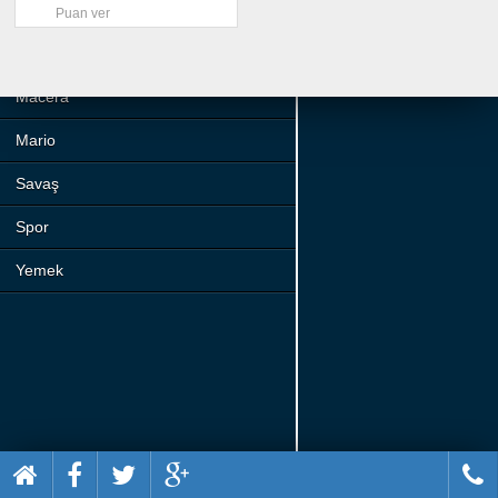
Beceri
Puan ver
Komik
Macera
Mario
Savaş
Spor
Yemek