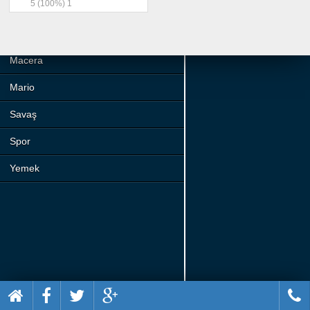
5
(100%)
1
Beceri
Komik
Macera
Mario
Savaş
Spor
Yemek