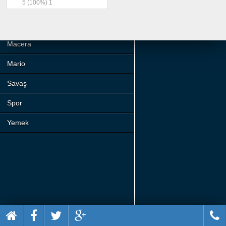
5
(100%)
1
Beceri
Komik
Macera
Mario
Savaş
Spor
Yemek